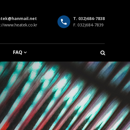
atek@hanmail.net
T. 032)684-7838
p://www.heatek.co.kr
F. 032)684-7839
FAQ
 needs.