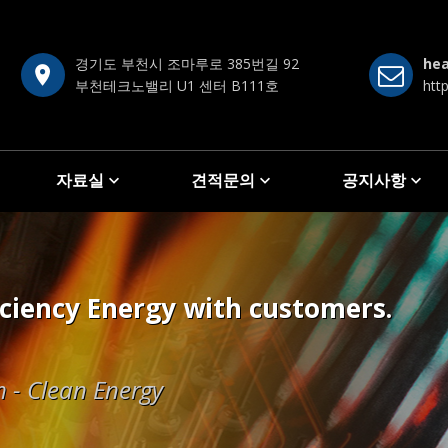
경기도 부천시 조마루로 385번길 92
he
부천테크노밸리 U1 센터 B111호
htt
자료실
견적문의
공지사항
 satisfaction as the best.
iciency Energy with customers.
 satisfaction as the best.
iciency Energy with customers.
echnology that satisfies customer
al heaters.
m - Clean Energy
al heaters.
m - Clean Energy