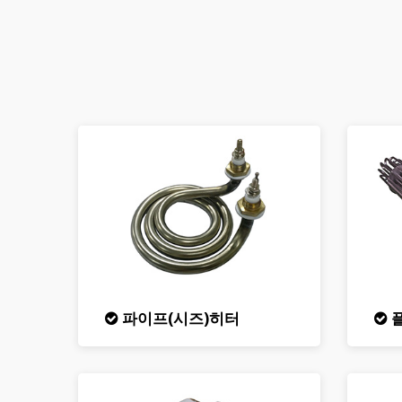
파이프(시즈)히터
플