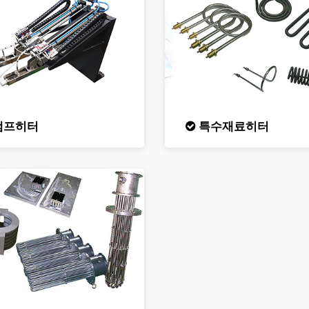
램프히터
특수재료히터