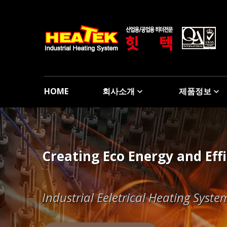
HOME
회사소개
제품정보
HEATEK responds to customer
Creating Eco Energy and Eff
HEATEK responds to customer
Creating Eco Energy and Eff
Manufacturing and design t
Designs and manufactures electric
Industrial Eeletrical Heating Syste
Designs and manufactures electric
Industrial Eeletrical Heating Syste
견적문의